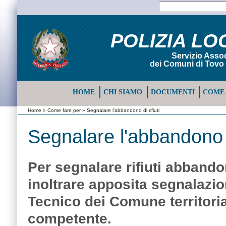
POLIZIA LO
Servizio Assoc
dei Comuni di Tovo 
HOME
CHI SIAMO
DOCUMENTI
COME 
Home
»
Come fare per
» Segnalare l'abbandono di rifiuti
Segnalare l'abbandono di
Per segnalare rifiuti abbando
inoltrare apposita segnalazion
Tecnico dei Comune territori
competente.